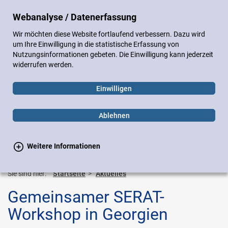
DE
EN
Webanalyse / Datenerfassung
Sitemap
Impressum
Datenschutz
Wir möchten diese Website fortlaufend verbessern. Dazu wird
Gebärdensprache
Leichte Sprache
um Ihre Einwilligung in die statistische Erfassung von
Nutzungsinformationen gebeten. Die Einwilligung kann jederzeit
widerrufen werden.
Einwilligen
Ablehnen
Weitere Informationen
Suchen
Suchen
Toggle
navigation
Sie sind hier:
Startseite
Aktuelles
Gemeinsamer SERAT-
Workshop in Georgien