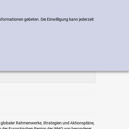
Suchen
 drucken
Suchen
nformationen gebeten. Die Einwilligung kann jederzeit
 globaler Rahmenwerke, Strategien und Aktionspläne,
ten der Europäischen Region der WHO von besonderer