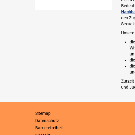
Bedeutu
Nachha
den Zug
Sexuala
Unsere
di
WH
un
di
di
un
Zurzeit
und Jug
Sitemap
Datenschutz
Barrierefreiheit