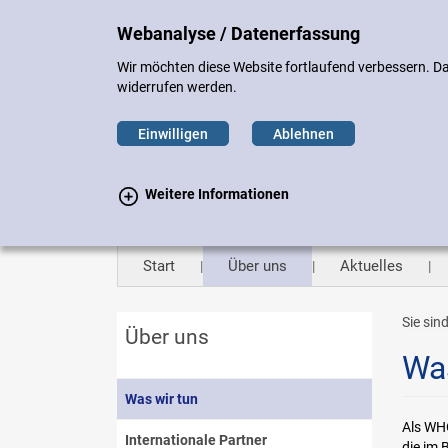
DE
EN
Sitemap
Impressu
Webanalyse / Datenerfassung
Wir möchten diese Website fortlaufend verbessern. Daz
widerrufen werden.
Einwilligen
Ablehnen
Weitere Informationen
Start
Über uns
Aktuelles
Sie sind
Über uns
Was
Was wir tun
Als WHO
Internationale Partner
die im 