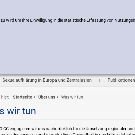
m
Datenschutz
Gebärdensprache
Leichte Sprache
Seite
u wird um Ihre Einwilligung in die statistische Erfassung von Nutzungsi
Sexualaufklärung in Europa und Zentralasien
Publikationen
 hier:
Startseite
Über uns
Was wir tun
 wir tun
 CC engagieren wir uns nachdrücklich für die Umsetzung regionaler und
Bereich der sexuellen und reproduktiven Gesundheit in den Mitgliedstaa