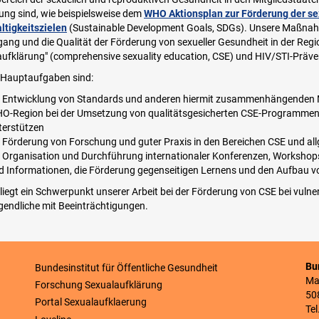
ng sind, wie beispielsweise dem
WHO Aktionsplan zur Förderung der se
ltigkeitszielen
(Sustainable Development Goals, SDGs). Unsere Maßnah
ang und die Qualität der Förderung von sexueller Gesundheit in der Regi
ufklärung" (comprehensive sexuality education, CSE) und HIV/STI-Präve
 Hauptaufgaben sind:
e Entwicklung von Standards und anderen hiermit zusammenhängenden Mat
O-Region bei der Umsetzung von qualitätsgesicherten CSE-Programme
terstützen
e Förderung von Forschung und guter Praxis in den Bereichen CSE und al
e Organisation und Durchführung internationaler Konferenzen, Worksho
d Informationen, die Förderung gegenseitigen Lernens und den Aufbau
 liegt ein Schwerpunkt unserer Arbeit bei der Förderung von CSE bei vuln
endliche mit Beeinträchtigungen.
Bu
Bundesinstitut für Öffentliche Gesundheit
Ma
Forschung Sexualaufklärung
50
Portal Sexualaufklaerung
Tel