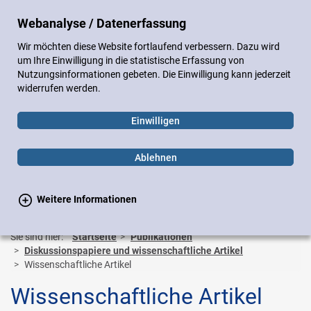
DE
EN
Webanalyse / Datenerfassung
Sitemap
Impressum
Datenschutz
Wir möchten diese Website fortlaufend verbessern. Dazu wird
Gebärdensprache
Leichte Sprache
um Ihre Einwilligung in die statistische Erfassung von
Nutzungsinformationen gebeten. Die Einwilligung kann jederzeit
widerrufen werden.
Einwilligen
Ablehnen
Weitere Informationen
Suchen
Suchen
Toggle
navigation
Sie sind hier:
Startseite
Publikationen
Diskussionspapiere und wissenschaftliche Artikel
Wissenschaftliche Artikel
Wissenschaftliche Artikel