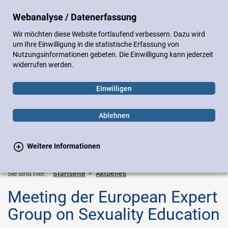
DE
EN
Webanalyse / Datenerfassung
Sitemap
Impressum
Datenschutz
Wir möchten diese Website fortlaufend verbessern. Dazu wird
Gebärdensprache
Leichte Sprache
um Ihre Einwilligung in die statistische Erfassung von
Nutzungsinformationen gebeten. Die Einwilligung kann jederzeit
widerrufen werden.
Einwilligen
Ablehnen
Weitere Informationen
Suchen
Suchen
Toggle
navigation
Sie sind hier:
Startseite
Aktuelles
Meeting der European Expert
Group on Sexuality Education