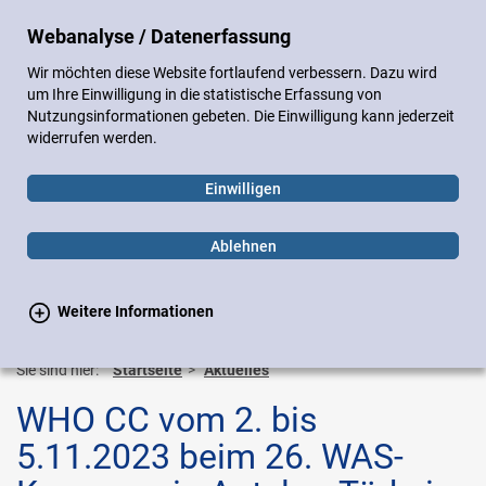
DE
EN
Webanalyse / Datenerfassung
Sitemap
Impressum
Datenschutz
Wir möchten diese Website fortlaufend verbessern. Dazu wird
Gebärdensprache
Leichte Sprache
um Ihre Einwilligung in die statistische Erfassung von
Nutzungsinformationen gebeten. Die Einwilligung kann jederzeit
widerrufen werden.
Einwilligen
Ablehnen
Weitere Informationen
Suchen
Suchen
Toggle
navigation
Sie sind hier:
Startseite
Aktuelles
WHO CC vom 2. bis
5.11.2023 beim 26. WAS-