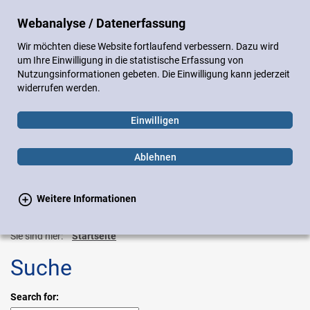
DE
EN
Webanalyse / Datenerfassung
Sitemap
Impressum
Datenschutz
Wir möchten diese Website fortlaufend verbessern. Dazu wird
Gebärdensprache
Leichte Sprache
um Ihre Einwilligung in die statistische Erfassung von
Nutzungsinformationen gebeten. Die Einwilligung kann jederzeit
widerrufen werden.
Einwilligen
Ablehnen
Weitere Informationen
Suchen
Suchen
Toggle
navigation
Sie sind hier:
Startseite
Suche
Suchformular
Search for: