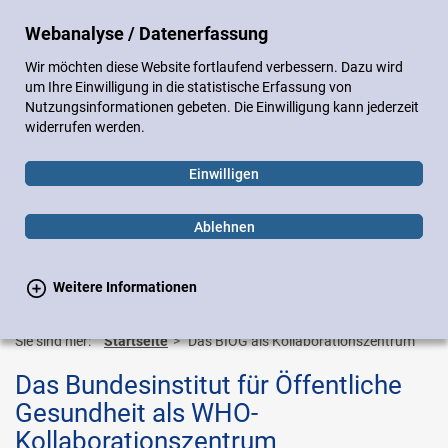
DE
EN
Webanalyse / Datenerfassung
Sitemap
Impressum
Datenschutz
Wir möchten diese Website fortlaufend verbessern. Dazu wird
Gebärdensprache
Leichte Sprache
um Ihre Einwilligung in die statistische Erfassung von
Nutzungsinformationen gebeten. Die Einwilligung kann jederzeit
widerrufen werden.
Einwilligen
Ablehnen
Weitere Informationen
Suchen
Suchen
Toggle
navigation
Sie sind hier:
Startseite
Das BIÖG als Kollaborationszentrum
Das Bundesinstitut für Öffentliche
Gesundheit als WHO-
Kollaborationszentrum