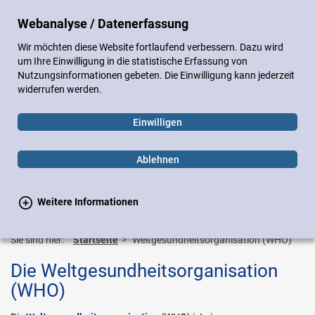
DE
EN
Webanalyse / Datenerfassung
Sitemap
Impressum
Datenschutz
Wir möchten diese Website fortlaufend verbessern. Dazu wird
Gebärdensprache
Leichte Sprache
um Ihre Einwilligung in die statistische Erfassung von
Nutzungsinformationen gebeten. Die Einwilligung kann jederzeit
widerrufen werden.
Einwilligen
Ablehnen
Weitere Informationen
Suchen
Suchen
Toggle
navigation
Sie sind hier:
Startseite
Weltgesundheitsorganisation (WHO)
Die Weltgesundheitsorganisation
(WHO)